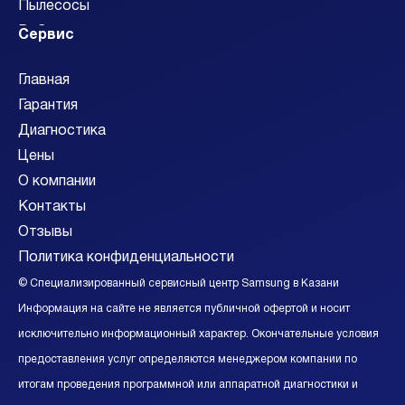
Пылесосы
Роботы-пылесосы
Сервис
Сабвуферы
Главная
Смарт-часы
Гарантия
Смартфоны
Диагностика
Стиральные машины
Цены
Сушильные машины
О компании
Телевизоры
Контакты
Фотоаппараты
Отзывы
Холодильники
Политика конфиденциальности
Саундбары
Видеокамеры
© Специализированный сервисный центр Samsung в Казани
Видеостены
Информация на сайте не является публичной офертой и носит
Акустические системы
исключительно информационный характер. Окончательные условия
Ресиверы
предоставления услуг определяются менеджером компании по
итогам проведения программной или аппаратной диагностики и