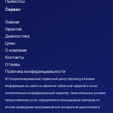
Пылесосы
Роботы-пылесосы
Сервис
Сабвуферы
Главная
Смарт-часы
Гарантия
Смартфоны
Диагностика
Стиральные машины
Цены
Сушильные машины
О компании
Телевизоры
Контакты
Фотоаппараты
Отзывы
Холодильники
Политика конфиденциальности
Саундбары
Видеокамеры
© Специализированный сервисный центр Samsung в Казани
Видеостены
Информация на сайте не является публичной офертой и носит
Акустические системы
исключительно информационный характер. Окончательные условия
Ресиверы
предоставления услуг определяются менеджером компании по
итогам проведения программной или аппаратной диагностики и