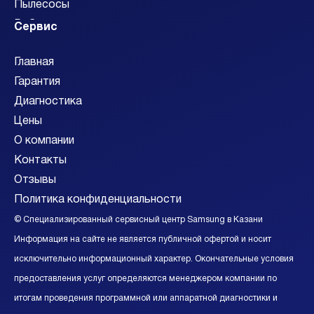
Пылесосы
Роботы-пылесосы
Сервис
Сабвуферы
Главная
Смарт-часы
Гарантия
Смартфоны
Диагностика
Стиральные машины
Цены
Сушильные машины
О компании
Телевизоры
Контакты
Фотоаппараты
Отзывы
Холодильники
Политика конфиденциальности
Саундбары
Видеокамеры
© Специализированный сервисный центр Samsung в Казани
Видеостены
Информация на сайте не является публичной офертой и носит
Акустические системы
исключительно информационный характер. Окончательные условия
Ресиверы
предоставления услуг определяются менеджером компании по
итогам проведения программной или аппаратной диагностики и